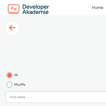
Home
Mr
Mrs/Ms